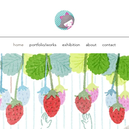
home
portfolio/works
exhibition
about
contact