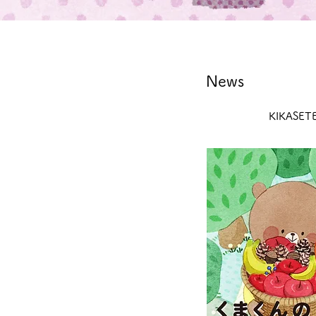
News​
KIKA